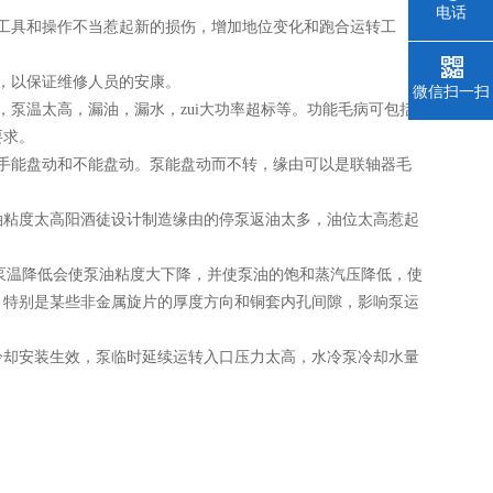
电话
工具和操作不当惹起新的损伤，增加地位变化和跑合运转工
。
，以保证维修人员的安康。
微信扫一扫
泵温太高，漏油，漏水，zui大功率超标等。功能毛病可包括
要求。
手能盘动和不能盘动。泵能盘动而不转，缘由可以是联轴器毛
油粘度太高阳酒徒设计制造缘由的停泵返油太多，油位太高惹起
泵温降低会使泵油粘度大下降，并使泵油的饱和蒸汽压降低，使
，特别是某些非金属旋片的厚度方向和铜套内孔间隙，影响泵运
冷却安装生效，泵临时延续运转入口压力太高，水冷泵冷却水量