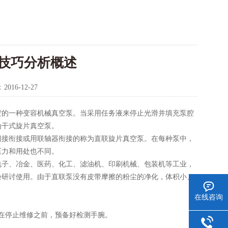
技巧分析概述
：
2016-12-27
空的一种变容机械真空泵。当采用任务液来停止光滑并填充泵腔
为干式旋片真空泵。
接衔接或用联轴器衔接的称为直联旋片真空泵。在每种泵中，
压力和用处也不同。
电子、冶金、医药、化工、滤油机、印刷机械、包装机等工业，
验研讨使用。由于直联泵没有皮带摩擦的粉尘的净化，体积小、
在线咨询
在停止维修之前，预备好检测手腕。