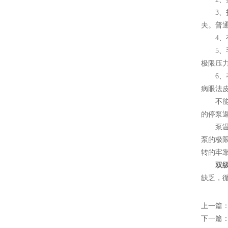
3、扫
夫。普
4、有
5、毛
极限压
6、毛
病眼法
不能盘
的停泵
泵温太
泵的极
转的牢
双
缺乏，
上一篇
下一篇