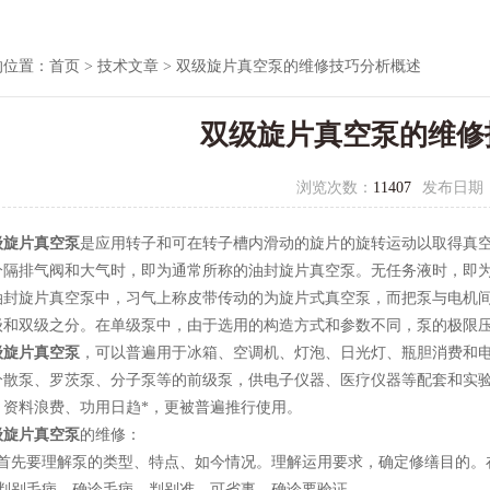
的位置：
首页
>
技术文章
> 双级旋片真空泵的维修技巧分析概述
双级旋片真空泵的维修
浏览次数：
11407
发布日期
级旋片真空泵
是应用转子和可在转子槽内滑动的旋片的旋转运动以取得真
分隔排气阀和大气时，即为通常所称的油封旋片真空泵。无任务液时，即
旋片真空泵中，习气上称皮带传动的为旋片式真空泵，而把泵与电机间
级和双级之分。在单级泵中，由于选用的构造方式和参数不同，泵的极限
级旋片真空泵
，可以普遍用于冰箱、空调机、灯泡、日光灯、瓶胆消费和
分散泵、罗茨泵、分子泵等的前级泵，供电子仪器、医疗仪器等配套和实
、资料浪费、功用日趋*，更被普遍推行使用。
级旋片真空泵
的维修：
先要理解泵的类型、特点、如今情况。理解运用要求，确定修缮目的。
别毛病，确诊毛病。判别准，可省事，确诊要验证。