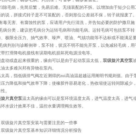
除毛病，先简后繁，先易后难。无须装配的不拆。以增加由于短少公用
通的说，拼接式转子是不可装配的，否则形位公差就不保，转子就报废了
毒无害、有腐蚀性的泵，应请用户先行清洗，并告知必要的防护撒旦施
病分类，建议把毛病分为运转毛病和功能毛病。运转毛病可包括泵不转，
力、极限全压力、抽气效率、噪声、喷油、气镇功能等不达标或不能满足
病判别与诊断例举，泵不转，状况不明不能先开泵，以免减轻毛病，用
皮带打滑降电机接线有误期电机损坏死电源没电等。
动或盘起来很重的，缘由可以是由于起动泵温太低，
双级旋片真空泵
返油太多难兴邦有异物在泵内。
高，指低级排气阀左近测得的zui高油温超越运用阐明书规则值。由于
限压力降低和抽气效率下降；使橡胶件容易老化，热收缩使运转间隙减少
靠性。
级旋片真空泵
温太高的缘由可以是泵环境温度太高，进气温度太高，进气
循环水设计效果不佳，温控水量调理阀生效等。
：
双级旋片真空泵安装与需要注意的一些事
：
双级旋片真空泵基本知识详细情况分析报告