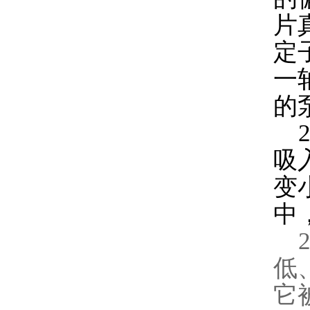
片
定
一
的
2
吸
变
中
2
低
它