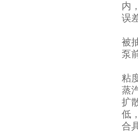
内
误
5
被
泵
6
粘
蒸
扩
低
合