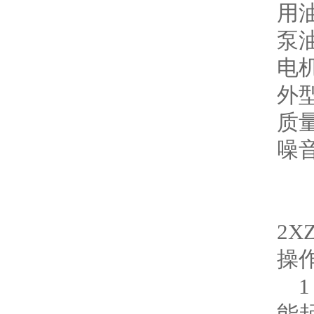
用油
泵油
电机
外型
质量
噪音
2XZ
操
1
能