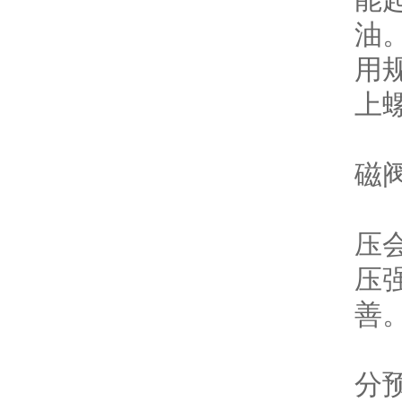
油
用
上
2
磁
3
压
压
善
4
分