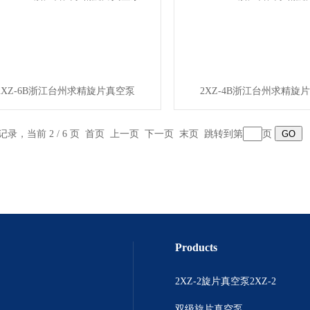
2XZ-6B浙江台州求精旋片真空泵
2XZ-4B浙江台州求精旋
条记录，当前 2 / 6 页
首页
上一页
下一页
末页
跳转到第
页
Products
2XZ-2旋片真空泵2XZ-2
双级旋片真空泵